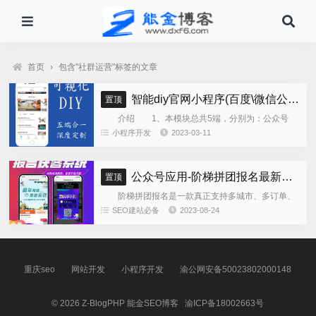
首页
›
包含"社群运营"标签的文章
智能diy官网小程序(百度\微信公众号\微信小程序\支付宝\抖音小程序)独立版
置顶
介绍 1、本模块总共5端，分别为：公众号
h5、微信小程序、百度小程序、支付宝小程序、......
小程序开发
2023-03-11
公众号应用-阶梯拼团报名最新版本源码程序
置顶
阶梯拼团报名是一款真正支持多城市、多订单、
全供应链商业模式，订单统计、核销、一键导出等强
SEO建站必备
2023-08-24
大管理功能。 自主参团：平台提供商品可以选择
商品开团。 一键核销...
重庆seo
网站开发
小程序开发
渝公网安备50023802000148
© 2026
Z-BlogPHP
能金SEO博客
渝ICP备18002663号