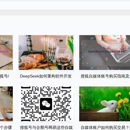
狐号/
DeepSeek如何重构软件开发
搜狐自媒体账号购买指南及
排名解
流程？AI驱动优化的5大实战场
意事项
景解析
个步骤
搜狐号与企鹅号网易这些自媒
自媒体账户如何购买交易？