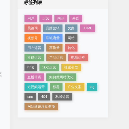
标签列表
用户
运营
内容
基础
关键词
品牌营销
文案
HTML
视频号
私域流量
网站
用户运营
高质量
转化
社群运营
产品运营
电商运营
排名
活动运营
搜索引擎
买
直播带货
如何做网站优化
短视频运营
标题
广告文案
tag
seo
404
私域运营
网站建设注意事项