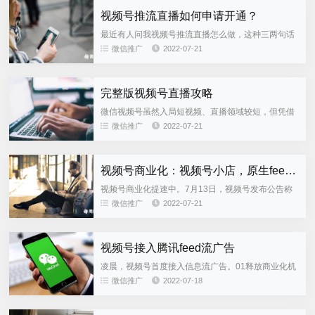
视频号推流直播如何申请开通？
最近有人问我视频号推流直播怎么做，这种三两句话
回答不清楚，今天特意写了详细教程。做直播的
微信推广
2022-07-21
同......
完整版视频号直播攻略
微信视频号虽然入局短视频、直播领域较短，但凭借
其强大的流量支撑和社交属性加码，上线两年多
微信推广
2022-07-21
日......
视频号商业化：视频号小店，原生feeds广告
视频号商业化提速中。7月13日，视频号发布公告称
将推出“视频号小店”服务，7月18日，视频......
微信推广
2022-07-21
视频号接入腾讯feed流广告
凌晨，视频号首度接入信息流广告。01释放商业化机
会，视频号接入feed广告「我们相信视频号......
微信推广
2022-07-18