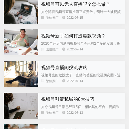
视频号可以无人直播吗？怎么做？
如今随着视频号直播推流正式开放，预计一大波视频
号无人直播技术又要闪亮登场了，其实无人直播
微信推广
2022-07-15
哪......
视频号新手如何打造爆款视频？
2020年开启内测的视频号至今已有2年多的发展，据
腾讯官方5月公布的Q1财报显示，视频号正......
微信推广
2022-07-14
视频号直播间投流攻略
视频号也能做投放了，直播间甚至能投进朋友圈？近
期，行业内有关视频号投放的讨论层次不穷。原
微信推广
2022-07-14
因......
视频号引流私域的8大技巧
如今视频号日活已经破5亿，相比其他平台，视频号
最大的优势在于和微信生态的全面打通，也意味
微信推广
2022-07-13
着......