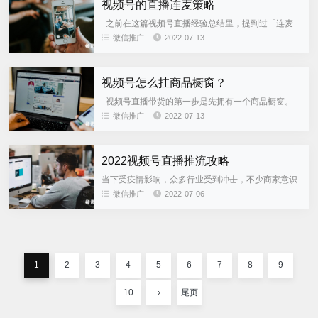
视频号的直播连麦策略
之前在这篇视频号直播经验总结里，提到过「连麦
比单口效果好」这样的结论。 核心原因是两个人的连
微信推广
2022-07-13
麦，解决了观众因为乏味而离开直播间的问题。 这里
的乏味，包括两种...
视频号怎么挂商品橱窗？
视频号直播带货的第一步是先拥有一个商品橱窗。
有了商品橱窗，就能将商品上传到自己的视频号主
微信推广
2022-07-13
页，也可以将商品添加到自己的直播间进行带货。本
文将介绍如何开通视频号...
2022视频号直播推流攻略
当下受疫情影响，众多行业受到冲击，不少商家意识
到，直播已成为“不得不做”的自救渠道。 最近1年，
微信推广
2022-07-06
视频号凭借接连不断的红利政策，稳定的流量和庞大
的微信生态体系，吸...
1
2
3
4
5
6
7
8
9
10
›
尾页