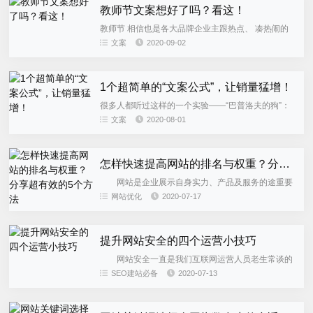
教师节文案想好了吗？看这！
教师节 相信也是各大品牌企业主跟热点、 凑热闹的
好时光。 那，教师节文案怎么写呢？ 1.理财 一日为
文案
2020-09-02
师 终身为“富” 2.​美妆 不断练习， 送命题也会...
1个超简单的“文案公式”，让销量猛增！
很多人都听过这样的一个实验——“巴普洛夫的狗”：
著名的心理学家巴甫洛夫用狗做了一个实验：每次给
文案
2020-08-01
狗送食物以前就响起铃声。 这样经过一段时间以后，
铃声一响，狗就开始...
怎样快速提高网站的排名与权重？分享超有效的5个方法
网站是企业展示自身实力、产品及服务的途重要
门户，也是企业通过它实现自身变现的有效渠道。但
网站优化
2020-07-17
活跃在互联网平台的网站成千上万，如果不使用有效
的方法提升网站排名，那...
提升网站安全的四个运营小技巧
网站安全一直是我们互联网运营人员老生常谈的
话题，如何保持我们的网站安全稳定运行，持久承载
SEO建站必备
2020-07-13
我们公司的线上业务呢？网站安全问题也一直考验着
站长运营人员的互联网安...