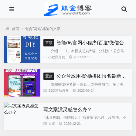
首页
›
包含"网站"标签的文章
智能diy官网小程序(百度\微信公众号\微信小程序\支付宝\抖音小程序)独立版
置顶
介绍 1、本模块总共5端，分别为：公众号
h5、微信小程序、百度小程序、支付宝小程序、......
小程序开发
2023-03-11
公众号应用-阶梯拼团报名最新版本源码程序
置顶
阶梯拼团报名是一款真正支持多城市、多订单、
全供应链商业模式，订单统计、核销、一键导出等强
SEO建站必备
2023-08-24
大管理功能。 自主参团：平台提供商品可以选择
商品开团。 一键核销...
写文案没灵感怎么办？
抓耳挠腮、捶胸顿足！ 写文案没思路、没想法、不
知道要写什么的这种状态，对任何文案人来说，绝不
文案
2020-12-21
是什么稀罕事。 痛苦且煎熬，又习以为常。 基本上
所有做策划、做创...