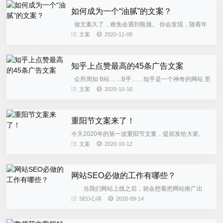
如何成为一个“油腻”的文案？
做文案久了，难免会遇到瓶颈。 你会发现，随着年
岁的增长，感觉不到手艺的长进了，再没有刚入行那
文案
2020-11-08
会儿，打一个怪升两级，熬一个通宵顿悟三次的感觉
了。 这个时候，很...
知乎上点赞最高的45条广告文案
众所周知 B站……B乎……知乎是一个神奇的网站 里
面除了各种现编的故事之外 还有很多关于文案的问题
文案
2020-10-16
其中很多都可以作为文案的灵感库 比如说...
重阳节文案来了！
今天2020年的第一波重阳节文案，提前发给大家。
重阳节借势关键词 ：登高、采菊、老人节、感恩父
文案
2020-10-12
母、尊老爱幼、99（久久） 房地产 儿时许下的愿
望， 如今实现...
网站SEO必做的工作有哪些？
当我们网站上线之后，就会想着把网站推广出
去，让很多网友知道和看到你的网站，那么就要推
SEO心得
2020-09-14
广，而最简单的推广其实就是网站SEO，而站长最重
要的工作就是做优化推广，...