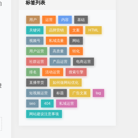
标签列表
的
用户
运营
内容
基础
关键词
品牌营销
文案
HTML
视频号
私域流量
网站
用户运营
高质量
转化
，
社群运营
产品运营
电商运营
排名
活动运营
搜索引擎
直播带货
如何做网站优化
进
短视频运营
标题
广告文案
tag
seo
404
私域运营
网站建设注意事项