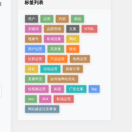
标签列表
值
用户
运营
内容
基础
关键词
品牌营销
文案
HTML
视频号
私域流量
网站
用户运营
高质量
转化
社群运营
产品运营
电商运营
、
排名
活动运营
搜索引擎
直播带货
如何做网站优化
短视频运营
标题
广告文案
tag
seo
404
私域运营
网站建设注意事项